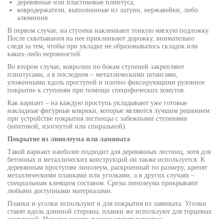
деревянные или пластиковые плинтуса;
ковродержатели, выполненные из латуни, нержавейки, либо
алюминия.
В первом случае, на ступени наклеивают тонкую мягкую подложку.
После схватывания на нее приклеивают дорожку, внимательно
следя за тем, чтобы при укладке не образовывалось складок или
каких-либо неровностей.
Во втором случае, ковролин по бокам ступеней закрепляют
плинтусами, а в последнем – металлическими штангами,
уложенными вдоль проступей и плотно фиксирующими рулонное
покрытие к ступеням при помощи специфических хомутов.
Как вариант – на каждую проступь укладывают уже готовые
накладные фигурные коврики, которые являются лучшим решением
при устройстве покрытия лестницы с забежными ступенями
(винтовой, изогнутой или спиральной).
Покрытие из линолеума или ламината
Такой вариант наиболее подходит для деревянных лестниц, хотя для
бетонных и металлических конструкций он также используется. К
деревянным проступям линолеум, раскроенный по размеру, крепят
металлическими планками или уголками, а в других случаях –
специальным клеящим составом. Срезы линолеума прикрывают
любыми доступными материалами.
Планки и уголки используют и для покрытия из ламината. Уголки
ставят вдоль длинной стороны, планки же используют для торцевых