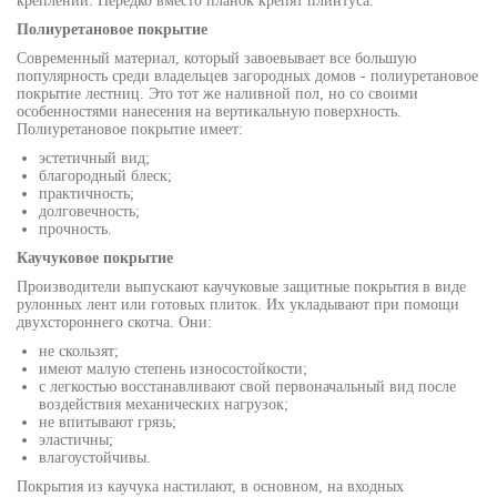
креплений. Нередко вместо планок крепят плинтуса.
Полиуретановое покрытие
Современный материал, который завоевывает все большую
популярность среди владельцев загородных домов - полиуретановое
покрытие лестниц. Это тот же наливной пол, но со своими
особенностями нанесения на вертикальную поверхность.
Полиуретановое покрытие имеет:
эстетичный вид;
благородный блеск;
практичность;
долговечность;
прочность.
Каучуковое покрытие
Производители выпускают каучуковые защитные покрытия в виде
рулонных лент или готовых плиток. Их укладывают при помощи
двухстороннего скотча. Они:
не скользят;
имеют малую степень износостойкости;
с легкостью восстанавливают свой первоначальный вид после
воздействия механических нагрузок;
не впитывают грязь;
эластичны;
влагоустойчивы.
Покрытия из каучука настилают, в основном, на входных