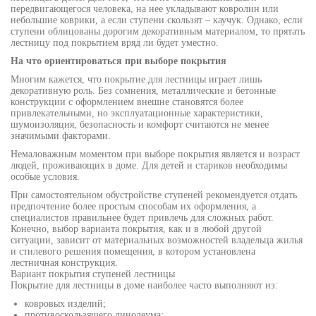
передвигающегося человека, на нее укладывают ковролин или
небольшие коврики, а если ступени скользят – каучук. Однако, если
ступени облицованы дорогим декоративным материалом, то прятать
лестницу под покрытием вряд ли будет уместно.
На что ориентироваться при выборе покрытия
Многим кажется, что покрытие для лестницы играет лишь
декоративную роль. Без сомнения, металлические и бетонные
конструкции с оформлением внешне становятся более
привлекательными, но эксплуатационные характеристики,
шумоизоляция, безопасность и комфорт считаются не менее
значимыми факторами.
Немаловажным моментом при выборе покрытия является и возраст
людей, проживающих в доме. Для детей и стариков необходимы
особые условия.
При самостоятельном обустройстве ступеней рекомендуется отдать
предпочтение более простым способам их оформления, а
специалистов правильнее будет привлечь для сложных работ.
Конечно, выбор варианта покрытия, как и в любой другой
ситуации, зависит от материальных возможностей владельца жилья
и стилевого решения помещения, в котором установлена
лестничная конструкция.
Вариант покрытия ступеней лестницы
Покрытие для лестницы в доме наиболее часто выполняют из:
ковровых изделий;
противоскользящего линолеума;