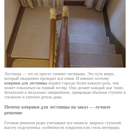
Лестница — это не просто элемент интерьера. Это путь вверх,
который ежедневно проходит вся семья. И именно поэтому
коврики для лестницы
играют гораздо более важную роль, чем
может показаться на первый взгляд. Они делают каждый шаг тише,
безопаснее и визуально завершённее, превращая обычные ступени в
стильную и уютную деталь дома.
Почему коврики для лестницы на заказ — лучшее
решение
Готовые решения редко учитывают все нюансы: ширину ступеней,
высоту подступенка, особенности покрытия или стиль интерьера.