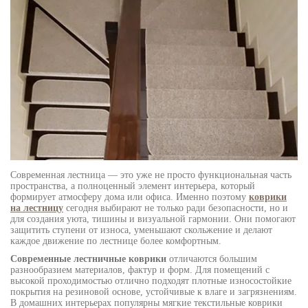
Современная лестница — это уже не просто функциональная часть
пространства, а полноценный элемент интерьера, который
формирует атмосферу дома или офиса. Именно поэтому
коврики
на лестницу
сегодня выбирают не только ради безопасности, но и
для создания уюта, тишины и визуальной гармонии. Они помогают
защитить ступени от износа, уменьшают скольжение и делают
каждое движение по лестнице более комфортным.
Современные лестничные коврики
отличаются большим
разнообразием материалов, фактур и форм. Для помещений с
высокой проходимостью отлично подходят плотные износостойкие
покрытия на резиновой основе, устойчивые к влаге и загрязнениям.
В домашних интерьерах популярны мягкие текстильные коврики